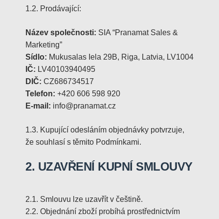
1.2. Prodávající:
Název společnosti:
SIA “Pranamat Sales &
Marketing”
Sídlo:
Mukusalas Iela 29B, Riga, Latvia, LV1004
IČ:
LV40103940495
DIČ:
CZ686734517
Telefon:
+420 606 598 920
E-mail:
info@pranamat.cz
1.3. Kupující odesláním objednávky potvrzuje,
že souhlasí s těmito Podmínkami.
2. UZAVŘENÍ KUPNÍ SMLOUVY
2.1. Smlouvu lze uzavřít v češtině.
2.2. Objednání zboží probíhá prostřednictvím