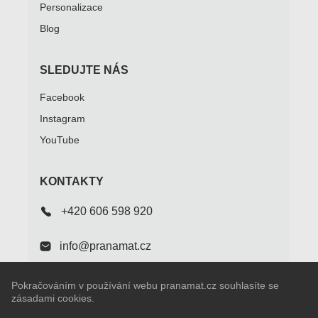
Personalizace
Blog
SLEDUJTE NÁS
Facebook
Instagram
YouTube
KONTAKTY
+420 606 598 920
info@pranamat.cz
Pokračováním v používání webu pranamat.cz souhlasíte se
CZ
SPOJENÉ STÁTY AMERICKÉ
zásadami cookies.
Pranamat.cz © 2009 - 2026. All rights reserved.