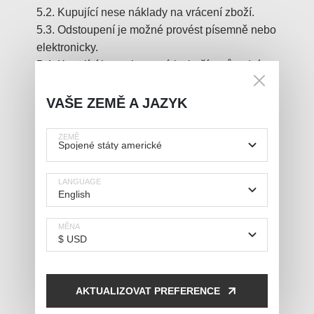
5.2. Kupující nese náklady na vrácení zboží.
5.3. Odstoupení je možné provést písemně nebo
elektronicky.
5.4. Kupující je povinen vrátit zboží v původním
stavu.
VAŠE ZEMĚ A JAZYK
6. REKLAMACE A ZÁRUKA
ZEMĚ
6.1. Kupující má právo uplatnit reklamaci na
vadné plnění.
LANGUAGE
6.2. Záruční doba je 60 měsíců.
6.3. Reklamace se řídí platnými právními
MĚNA
předpisy.
6.4. Reklamace musí být podána bez
zbytečného odkladu.
AKTUALIZOVAT PREFERENCE
7. OCHRANA OSOBNÍCH